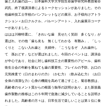
歯と入れ歯の話―」日本歯科大学大学院生命歯学研究科教授菊谷
武氏、終了後講演者によるトークセッションがありました。その
他歯科技工士学校のパンフレットなどの展示、お子様向けアトラ
クション＜お口クルクル、バルーンアート＞、入れ歯展示コーナ
ーがありました。
ははは川柳特選に、「きれいな歯 見せたく笑顔 多くなり」が
選ばれ、その他「歯も友も 無くしてわかる 有難み」、「しっ
くりと こない入れ歯と 夫婦仲」「こうなるぞ 入れ歯外し
て 孫おどす」などが選ばれました。今回のイベントは、講演会
が中心であり、社会に対し歯科技工士の重要性のアピール、歯科
衛生士会の年齢を重ねても歯の重要性、フレイルの予防、お口の
元気検査で（口のまわりの力）（かむ力）（飲み込む力）（お口
全体の清潔な力）心身の機能を高めて過ごすこと。菊谷教授は、
高齢者のセメント質からの根面う蝕等の説明があり、また新規義
歯作製数の推移はこの５年間で急激に減少していることを説明さ
れました。高齢者の方々は、日常生活で楽しいことは第１位に食