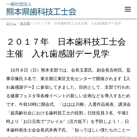
M
EN
U
ホーム
>
未分類
> ２０１７年 日本歯科技工士会主催 入れ歯感謝デー見学
２０１７年 日本歯科技工士会
主催 入れ歯感謝デー見学
10月８日（日）熊本支部では、会長玉置氏、副会長吉村氏、監
事宗像氏３名で、東京都江東区文化センターで開催されます【入
れ歯感謝デー】に参加してきました。目的として、支部で行われ
る健康フェスタ等各種イベントの新しい企画などを導入するため
です。午前10時に開会式、「ははは川柳」入選作品発表、講演会
「超高齢社会における歯科技工士の役割」日技役員３名、午後1
時より「お口元気で“フレイル”（活力低下）を予防しよう！」日
本歯科衛生士会会長武井典子氏、「知ってほしい僕たちのことー