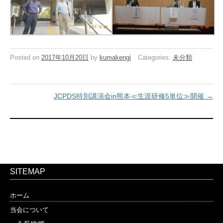
Posted on
2017年10月20日
by
kumakengi
Categories:
未分類
JCPDS特別講演会in熊本≪生涯研修5単位≫開催
→
SITEMAP
ホーム
当会について